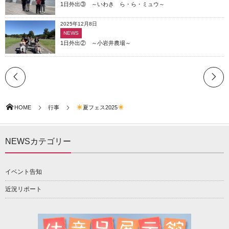
1日外出③ ～いわき ら・ら・ミュウ～
2025年12月8日
NEWS
1日外出② ～小岩井農場～
HOME
行事
夏フェス2025
NEWSカテゴリー
イベント告知
近況リポート