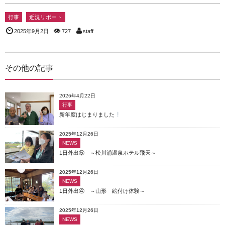
行事
近況リポート
2025年9月2日
727
staff
その他の記事
2026年4月22日
行事
新年度はじまりました
2025年12月26日
NEWS
1日外出⑤ ～松川浦温泉ホテル飛天～
2025年12月26日
NEWS
1日外出④ ～山形 絵付け体験～
2025年12月26日
NEWS